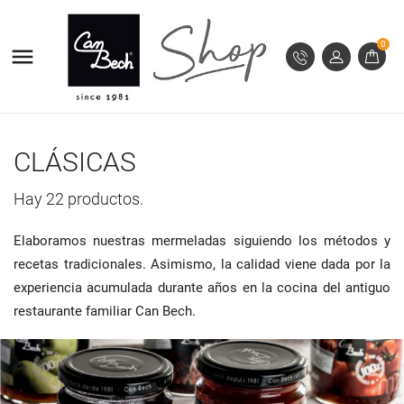
MI LISTA DE DESEOS
((MODALTITLE))
CREAR LISTA DE DESEOS
INICIAR SESIÓN
0

((confirmMessage))
Debe iniciar sesión para guardar productos en su lista
add_circle_outline
Crear nueva lista
NOMBRE DE LA LISTA DE DESEOS
de deseos.
((cancelText))
((modalDeleteText))
Cancelar
Iniciar sesión
CLÁSICAS
Cancelar
Crear lista de deseos
Hay 22 productos.
Elaboramos nuestras mermeladas siguiendo los métodos y
recetas tradicionales. Asimismo, la calidad viene dada por la
experiencia acumulada durante años en la cocina del antiguo
restaurante familiar Can Bech.