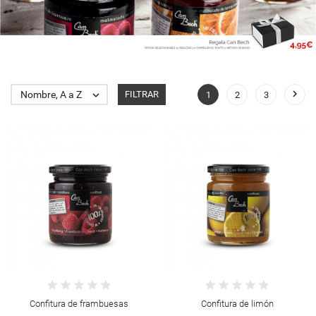

Nombre, A a Z

FILTRAR
1
2
3
Confitura de frambuesas
Confitura de limón