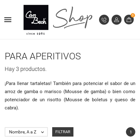
MI LISTA DE DESEOS
((MODALTITLE))
CREAR LISTA DE DESEOS
INICIAR SESIÓN
0

((confirmMessage))
Debe iniciar sesión para guardar productos en su lista
add_circle_outline
Crear nueva lista
NOMBRE DE LA LISTA DE DESEOS
de deseos.
((cancelText))
((modalDeleteText))
Cancelar
Iniciar sesión
PARA APERITIVOS
Cancelar
Crear lista de deseos
Hay 3 productos.
¡Para llenar tartaletas! También para potenciar el sabor de un
arroz de gamba o marisco (Mousse de gamba) o bien como
potenciador de un risotto (Mousse de boletus y queso de
cabra).
Nombre, A a Z

FILTRAR
1